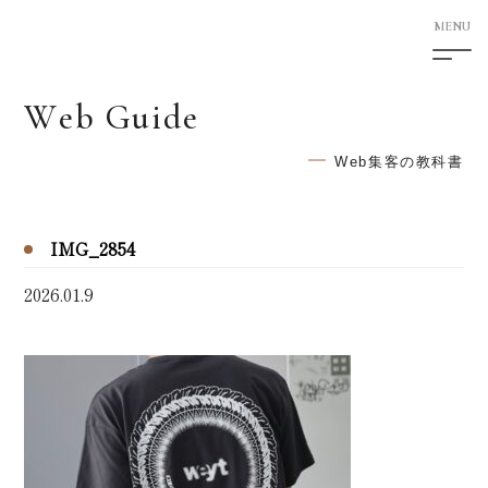
W
e
b
G
u
i
d
e
5F Shimotori Building
1-12-27 Shimotori Chuo-ku
Web集客の教科書
Kumamoto-shi Kumamoto
860-0807 Japan
IMG_2854
HOME
2026.01.9
サービス案内
次世代型ホームページ制作
SEO対策
AI検索対応サービス