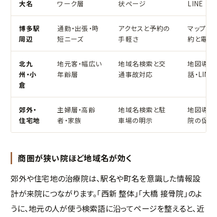
大名
ワーク層
状ページ
LINE
博多駅
通勤・出張・時
アクセスと予約の
マップ経
周辺
短ニーズ
手軽さ
約と電話
北九
地元客・幅広い
地域名検索と交
地図導線
州・小
年齢層
通事故対応
話・LINE
倉
郊外・
主婦層・高齢
地域名検索と駐
地図導線
住宅地
者・家族
車場の明示
院の促し
商圏が狭い院ほど地域名が効く
郊外や住宅地の治療院は、駅名や町名を意識した情報設
計が来院につながります。「西新 整体」「大橋 接骨院」のよ
うに、地元の人が使う検索語に沿ってページを整えると、近