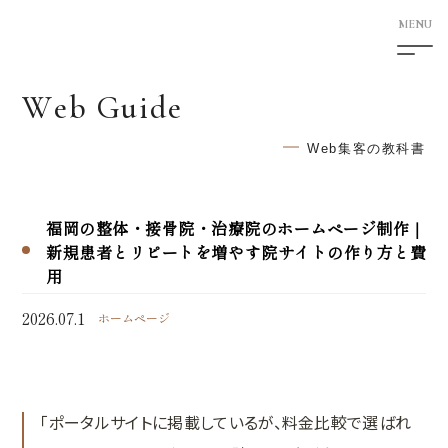
W
e
b
G
u
i
d
e
5F Shimotori Building
1-12-27 Shimotori Chuo-ku
Web集客の教科書
Kumamoto-shi Kumamoto
860-0807 Japan
福岡の整体・接骨院・治療院のホームページ制作｜
HOME
新規患者とリピートを増やす院サイトの作り方と費
用
サービス案内
2026.07.1
ホームページ
次世代型ホームページ制作
SEO対策
AI検索対応サービス
「ポータルサイトに掲載しているが、料金比較で選ばれ