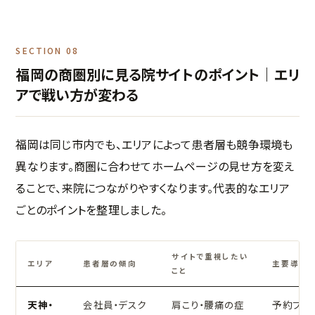
SECTION 08
福岡の商圏別に見る院サイトのポイント｜エリ
アで戦い方が変わる
福岡は同じ市内でも、エリアによって患者層も競争環境も
異なります。商圏に合わせてホームページの見せ方を変え
ることで、来院につながりやすくなります。代表的なエリア
ごとのポイントを整理しました。
サイトで重視したい
エリア
患者層の傾向
主要導線
こと
天神・
会社員・デスク
肩こり・腰痛の症
予約フォ