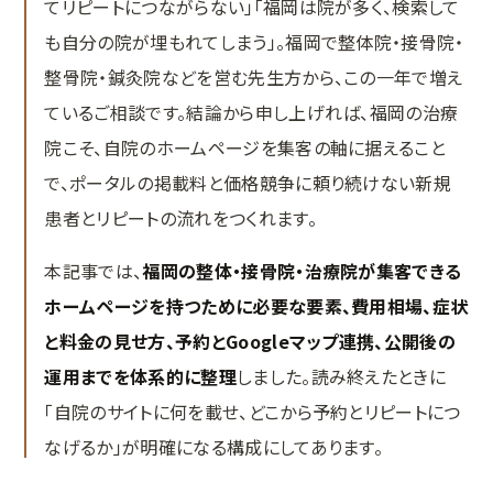
てリピートにつながらない」「福岡は院が多く、検索して
MEO対策
も自分の院が埋もれてしまう」。福岡で整体院・接骨院・
口コミ対策システム
整骨院・鍼灸院などを営む先生方から、この一年で増え
ているご相談です。結論から申し上げれば、福岡の治療
実績紹介
院こそ、自院のホームページを集客の軸に据えること
Web集客の教科書
で、ポータルの掲載料と価格競争に頼り続けない新規
患者とリピートの流れをつくれます。
お問い合わせ
本記事では、
福岡の整体・接骨院・治療院が集客できる
ホームページを持つために必要な要素、費用相場、症状
と料金の見せ方、予約とGoogleマップ連携、公開後の
運用までを体系的に整理
しました。読み終えたときに
「自院のサイトに何を載せ、どこから予約とリピートにつ
なげるか」が明確になる構成にしてあります。