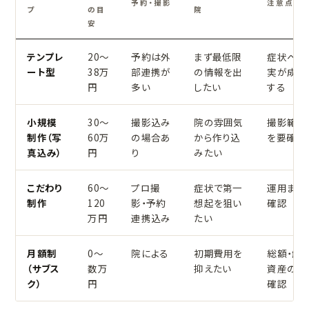
予約・撮影
注意点
プ
の目
院
安
テンプレ
20〜
予約は外
まず最低限
症状ペー
ート型
38万
部連携が
の情報を出
実が成果
円
多い
したい
する
小規模
30〜
撮影込み
院の雰囲気
撮影範囲
制作（写
60万
の場合あ
から作り込
を要確認
真込み）
円
り
みたい
こだわり
60〜
プロ撮
症状で第一
運用まで
制作
120
影・予約
想起を狙い
確認
万円
連携込み
たい
月額制
0〜
院による
初期費用を
総額・解
（サブス
数万
抑えたい
資産の所
ク）
円
確認