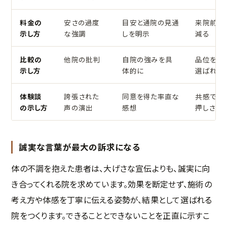
料金の
安さの過度
目安と通院の見通
来院前の
示し方
な強調
しを明示
減る
比較の
他院の批判
自院の強みを具
品位を保
示し方
体的に
選ばれる
体験談
誇張された
同意を得た率直な
共感で来
の示し方
声の演出
感想
押しされ
誠実な言葉が最大の訴求になる
体の不調を抱えた患者は、大げさな宣伝よりも、誠実に向
き合ってくれる院を求めています。効果を断定せず、施術の
考え方や体感を丁寧に伝える姿勢が、結果として選ばれる
院をつくります。できることとできないことを正直に示すこ