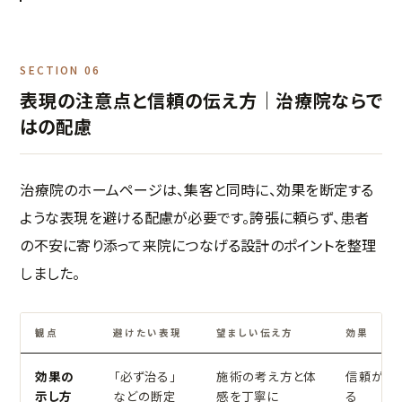
SECTION 06
表現の注意点と信頼の伝え方｜治療院ならで
はの配慮
治療院のホームページは、集客と同時に、効果を断定する
ような表現を避ける配慮が必要です。誇張に頼らず、患者
の不安に寄り添って来院につなげる設計のポイントを整理
しました。
観点
避けたい表現
望ましい伝え方
効果
効果の
「必ず治る」
施術の考え方と体
信頼が積
示し方
などの断定
感を丁寧に
る