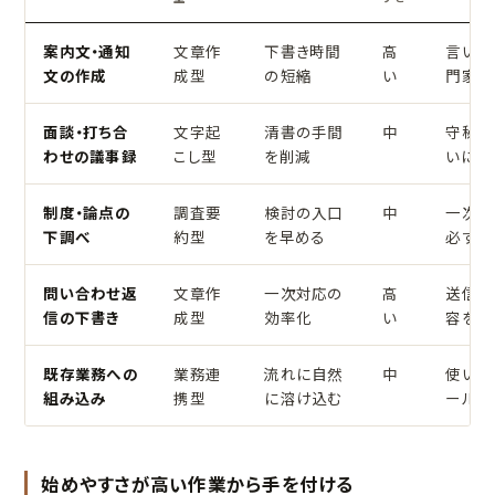
案内文・通知
文章作
下書き時間
高
言い回
文の作成
成型
の短縮
い
門家が
面談・打ち合
文字起
清書の手間
中
守秘の
わせの議事録
こし型
を削減
いに配
制度・論点の
調査要
検討の入口
中
一次情
下調べ
約型
を早める
必ず裏
問い合わせ返
文章作
一次対応の
高
送信前
信の下書き
成型
効率化
い
容を確
既存業務への
業務連
流れに自然
中
使い慣
組み込み
携型
に溶け込む
ール延
始めやすさが高い作業から手を付ける