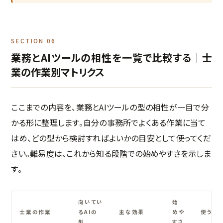
SECTION 06
業務とAIツールの相性を一覧で比較する｜士
業の作業別マトリクス
ここまでの内容を、業務とAIツールの型の相性が一目で分
かる形に整理します。自分の事務所でよくある作業に当て
はめ、どの型から検討すればよいかの目安として使ってくだ
さい。難易度は、これから知る段階での始めやすさを示しま
す。
向いてい
始
士業の作業
るAIの
主な効果
めや
使うと
型
すさ