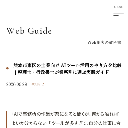
W
e
b
G
u
i
d
e
5F Shimotori Building
1-12-27 Shimotori Chuo-ku
Web集客の教科書
Kumamoto-shi Kumamoto
860-0807 Japan
熊本市東区の士業向け AIツール活用のやり方を比較
HOME
｜税理士・行政書士が業務別に選ぶ実践ガイド
サービス案内
2026.06.29
お知らせ
次世代型ホームページ制作
SEO対策
「AIで事務所の作業が楽になると聞くが、何から触れば
AI検索対応サービス
よいか分からない」「ツールが多すぎて、自分の仕事に合