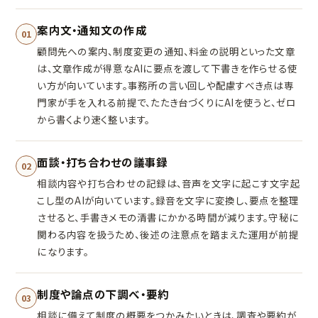
案内文・通知文の作成
01
顧問先への案内、制度変更の通知、料金の説明といった文章
は、文章作成が得意なAIに要点を渡して下書きを作らせる使
い方が向いています。事務所の言い回しや配慮すべき点は専
門家が手を入れる前提で、たたき台づくりにAIを使うと、ゼロ
から書くより速く整います。
面談・打ち合わせの議事録
02
相談内容や打ち合わせの記録は、音声を文字に起こす文字起
こし型のAIが向いています。録音を文字に変換し、要点を整理
させると、手書きメモの清書にかかる時間が減ります。守秘に
関わる内容を扱うため、後述の注意点を踏まえた運用が前提
になります。
制度や論点の下調べ・要約
03
相談に備えて制度の概要をつかみたいときは、調査や要約が