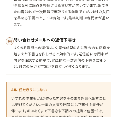
得意なAIに論点を整理させる使い方が向いています。出てき
た内容は必ず一次情報で裏取りする前提ですが、検討の入口
を早める下調べとしては有効です。最終判断は専門家が担い
ます。
問い合わせメールへの返信下書き
04
よくある質問への返信は、文章作成型のAIに過去の対応例を
踏まえた下書きを作らせると効率的です。送信前に専門家が
内容を確認する前提で、定型的な一次返信の下書きに使う
と、対応の早さと丁寧さを両立しやすくなります。
AIに任せきりにしない
いずれの作業も、AIが作った内容をそのまま外部へ出すこと
は避けてください。士業の文書や回答には正確性と責任が
伴います。AIはあくまで下書きや下調べの担当と位置づけ、