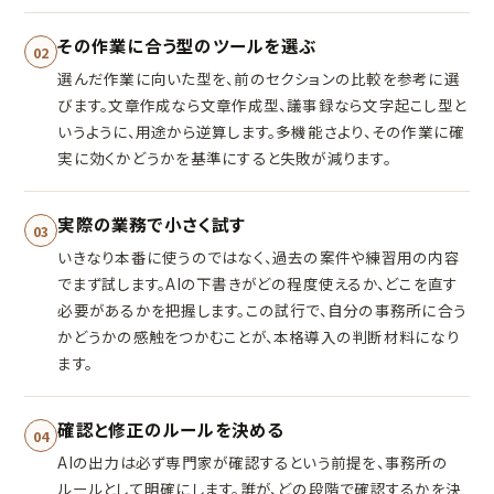
その作業に合う型のツールを選ぶ
02
選んだ作業に向いた型を、前のセクションの比較を参考に選
びます。文章作成なら文章作成型、議事録なら文字起こし型と
いうように、用途から逆算します。多機能さより、その作業に確
実に効くかどうかを基準にすると失敗が減ります。
実際の業務で小さく試す
03
いきなり本番に使うのではなく、過去の案件や練習用の内容
でまず試します。AIの下書きがどの程度使えるか、どこを直す
必要があるかを把握します。この試行で、自分の事務所に合う
かどうかの感触をつかむことが、本格導入の判断材料になり
ます。
確認と修正のルールを決める
04
AIの出力は必ず専門家が確認するという前提を、事務所の
ルールとして明確にします。誰が、どの段階で確認するかを決