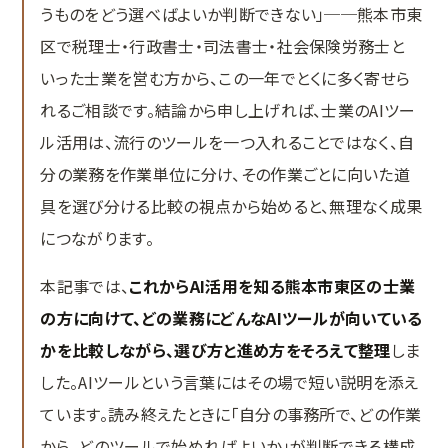
うものをどう選べばよいか判断できない」──熊本市東
MEO対策
区で税理士・行政書士・司法書士・社会保険労務士と
口コミ対策システム
いった士業を営む方から、この一年でとくに多く寄せら
実績紹介
れるご相談です。結論から申し上げれば、士業のAIツー
ル活用は、流行のツールを一つ入れることではなく、自
Web集客の教科書
分の業務を作業単位に分け、その作業ごとに向いた道
お問い合わせ
具を選び分ける比較の視点から始めると、無理なく成果
につながります。
本記事では、
これからAI活用を知る熊本市東区の士業
の方に向けて、どの業務にどんなAIツールが向いている
かを比較しながら、選び方と進め方をそろえて整理
しま
した。AIツールという言葉にはその場で短い説明を添え
ています。読み終えたときに「自分の事務所で、どの作業
から、どのツールで始めればよいか」が判断できる構成