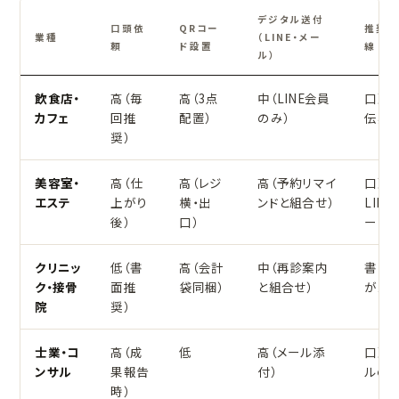
デジタル送付
口頭依
QRコー
推奨メ
業種
（LINE・メー
頼
ド設置
線
ル）
飲食店・
高（毎
高（3点
中（LINE会員
口頭
カフェ
回推
配置）
のみ）
伝票Q
奨）
美容室・
高（仕
高（レジ
高（予約リマイ
口頭
エステ
上がり
横・出
ンドと組合せ）
LIN
後）
口）
ー
クリニッ
低（書
高（会計
中（再診案内
書面Q
ク・接骨
面推
袋同梱）
と組合せ）
がメイ
院
奨）
士業・コ
高（成
低
高（メール添
口頭
ンサル
果報告
付）
ルのセ
時）