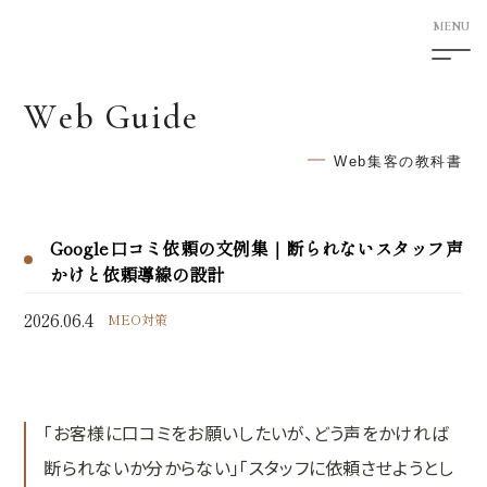
W
e
b
G
u
i
d
e
5F Shimotori Building
1-12-27 Shimotori Chuo-ku
Web集客の教科書
Kumamoto-shi Kumamoto
860-0807 Japan
Google口コミ依頼の文例集｜断られないスタッフ声
HOME
かけと依頼導線の設計
サービス案内
2026.06.4
MEO対策
次世代型ホームページ制作
SEO対策
「お客様に口コミをお願いしたいが、どう声をかければ
AI検索対応サービス
断られないか分からない」「スタッフに依頼させようとし