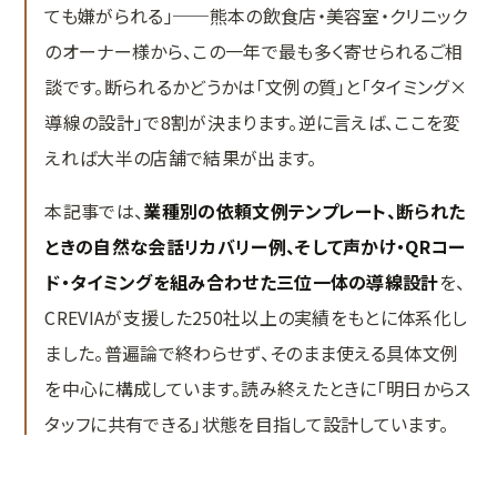
ても嫌がられる」──熊本の飲食店・美容室・クリニック
MEO対策
のオーナー様から、この一年で最も多く寄せられるご相
口コミ対策システム
談です。断られるかどうかは「文例の質」と「タイミング×
実績紹介
導線の設計」で8割が決まります。逆に言えば、ここを変
えれば大半の店舗で結果が出ます。
Web集客の教科書
本記事では、
業種別の依頼文例テンプレート、断られた
お問い合わせ
ときの自然な会話リカバリー例、そして声かけ・QRコー
ド・タイミングを組み合わせた三位一体の導線設計
を、
CREVIAが支援した250社以上の実績をもとに体系化し
ました。普遍論で終わらせず、そのまま使える具体文例
を中心に構成しています。読み終えたときに「明日からス
タッフに共有できる」状態を目指して設計しています。