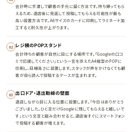
会計時に手渡しで顧客の手元に届く方法です。持ち帰ってもら
えるため、退店後に見返して投稿してもらえる可能性が最も
高い設置方法です。A6サイズのカードに印刷してラミネート加
工すると耐久性が上がります。
レジ横のPOPスタンド
02
会計待ちの顧客が自然に目にする場所です。「Googleの口コ
ミで応援してください」という一言を添えたA4縦型のPOPに
印刷し、目線高さに設置します。スタッフが声をかけなくても顧
客が自ら読んで投稿するケースが生まれます。
出口ドア・退出動線の壁面
03
退店しながら目に入る位置に設置します。「今日はありがとう
ございました。ひと言だけGoogleに残してもらえると嬉しいで
す」という文言と組み合わせると、退店後すぐにスマートフォン
で投稿する顧客が増えます。