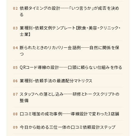
依頼タイミングの設計──「いつ言うか」が成否を決め
る
業種別・依頼文例テンプレート【飲食・美容・クリニック・
士業】
断られたときのリカバリー会話例──自然に関係を保
つ
QRコード導線の設計──口頭に頼らない仕組みを作る
業種別・依頼手法の最適配分マトリクス
スタッフへの落とし込み──研修とトークスクリプトの
整備
口コミ増加の成功事例──導線設計で変わった3店舗
今日から始める三位一体の口コミ依頼設計ステップ