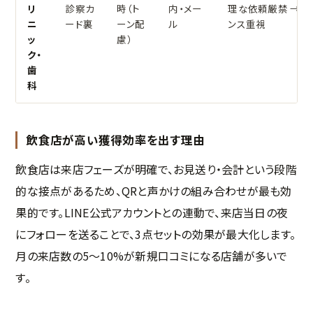
リ
診察カ
時（ト
内・メー
理な依頼厳禁 → 
ニ
ード裏
ーン配
ル
ンス重視
ッ
慮）
ク・
歯
科
飲食店が高い獲得効率を出す理由
飲食店は来店フェーズが明確で、お見送り・会計という段階
的な接点があるため、QRと声かけの組み合わせが最も効
果的です。LINE公式アカウントとの連動で、来店当日の夜
にフォローを送ることで、3点セットの効果が最大化します。
月の来店数の5〜10%が新規口コミになる店舗が多いで
す。