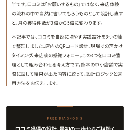
半です。口コミは「お願いするもの」ではなく、来店体験
MEO対策
の流れの中で自然に書いてもらうものとして設計し直す
口コミ対策システム
と、月の獲得件数が3倍から5倍に変わります。
実績紹介
本記事では、口コミを自然に増やす実践設計を3つの軸
Web集客の教科書
で整理しました。店内のQRコード設計、現場での声かけ
タイミング、来店後の感謝フォロー。この3つを口コミ循
お問い合わせ
環として組み合わせる考え方です。熊本の中小店舗で実
際に試して結果が出た内容に絞って、設計ロジックと運
用方法をお伝えします。
FREE DIAGNOSIS
口コミ獲得の設計、最初の一歩からご相談く