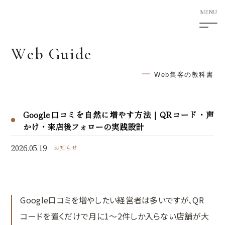
W
e
b
G
u
i
d
e
5F Shimotori Building
1-12-27 Shimotori Chuo-ku
Web集客の教科書
Kumamoto-shi Kumamoto
860-0807 Japan
Google口コミを自然に増やす方法｜QRコード・声
HOME
かけ・来店後フォローの実践設計
サービス案内
2026.05.19
お知らせ
次世代型ホームページ制作
SEO対策
Google口コミを増やしたい経営者は多いですが、QR
AI検索対応サービス
コードを置くだけで月に1〜2件しか入らない店舗が大