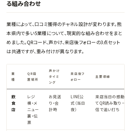
る組み合わせ
業種によって、口コミ獲得のチャネル設計が変わります。熊
本県内で多い5業種について、現実的な組み合わせをまと
めました。QRコード、声かけ、来店後フォローの3点セット
は共通ですが、重み付けが異なります。
声かけ
業
QR設
来店後フ
タイミ
主要導線
種
置場所
ォロー
ング
飲
レジ
お見送
LINE公
来店当日の感動を
食
横・メ
り・会
式（当日
てQR読み取り → L
店
ニュー
計時
夜）
信で追い打ち
裏・伝
票