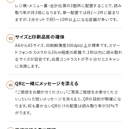
レジ横・メニュー裏・会計伝票の3箇所に配置することで、読み
取り率が月3倍になります。単一配置では月1〜2件に留まり
ますが、3点セットで月5〜10件以上になる店舗が多いです。
サイズと印刷品質の確保
02
A6からA5サイズ、印刷解像度300dpi以上が標準です。スマー
トフォンのカメラから30cm程度の距離で、3秒以内に読み取れ
るサイズが目安です。白黒コントラストが不十分だとスキャン
に失敗します。
QRと一緒にメッセージを添える
03
「ご感想をお聞かせください」「ご意見ご感想をお寄せくださ
い」といった短いメッセージを添えると、QRの目的が明確にな
ります。何も書かないQRだけの配置は読み取り率が30%下
がります。