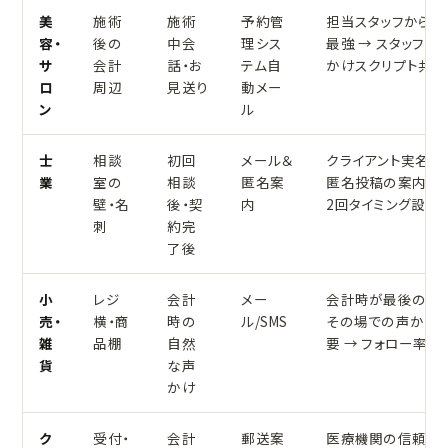
美
施術
施術
予約管
担当スタッフからの
容・
後の
中会
理シス
最強 → スタッフ全
サ
会計
話・お
テム自
かけスクリプト共有
ロ
周辺
見送り
動メー
ン
ル
士
相談
初回
メール＆
クライアント実名回
業
室の
相談
匿名案
匿名投稿の案内が重
壁・名
後・契
内
2回タイミング設定
刺
約完
了後
小
レジ
会計
メー
会計時が最後の接点
売・
横・商
時の
ル/SMS
その場での声かけ
雑
品棚
自然
要 → フォロー率50
貨
な声
かけ
ク
受付・
会計
郵送案
医療機関の信頼性 