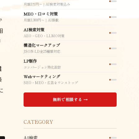
月額3万円〜｜AI検索対策込み
MEO・口コミ対策
か
月額3,300円〜｜AI搭載
AI検索対策
相
AEO・GEO・LLMO対策
層
構造化マークアップ
JSON-LD全25種類対応
LP制作
コンバージョン特化設計
業
Webマーケティング
最
SEO・MEO・広告をワンストップ
に
無料で相談する →
CATEGORY
AI検索