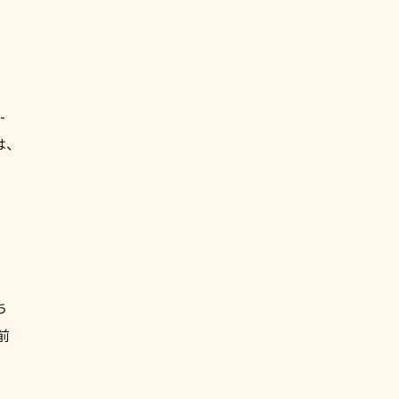
-
は、
ま
ち
前