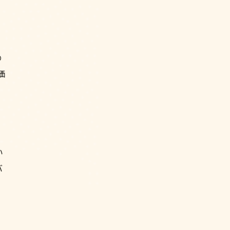
の
価
い
バ