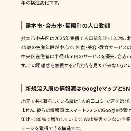
年の構造変化です。
熊本市・合志市・菊陽町の人口動態
熊本市中央区は2025年実績で人口前年比+13.2%、北区
45歳の生産年齢が中心で、外食・美容・教育サービス
中央区在住者は半径3km内のサービスを優先、合志市
す。この距離感を無視すると「広告を見たが来ない」と
新規流入層の情報源はGoogleマップとSN
地元で長く暮らしている層は「人的口コミ」で店を選び
ません。彼らの情報源はスマートフォンのGoogle検索
年比+180%で増加しています。Web集客できない
テージを獲得できる構造です。