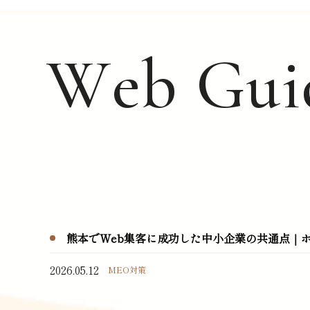
W
e
b
G
u
i
熊本でWeb集客に成功した中小企業の共通点｜ホ
2026.05.12
MEO対策