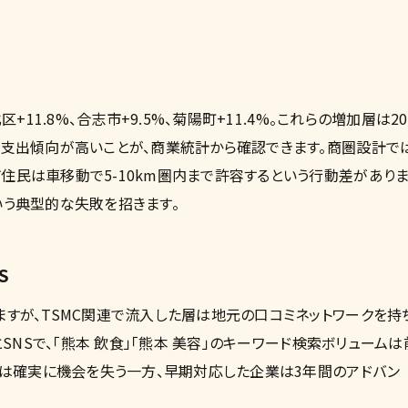
+11.8%、合志市+9.5%、菊陽町+11.4%。これらの増加層は20
の支出傾向が高いことが、商業統計から確認できます。商圏設計で
住民は車移動で5-10km圏内まで許容するという行動差があり
いう典型的な失敗を招きます。
S
ますが、TSMC関連で流入した層は地元の口コミネットワークを持
とSNSで、「熊本 飲食」「熊本 美容」のキーワード検索ボリュームは
企業は確実に機会を失う一方、早期対応した企業は3年間のアドバン