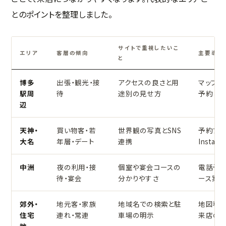
とのポイントを整理しました。
サイトで重視したいこ
エリア
客層の傾向
主要導線
と
博多
出張・観光・接
アクセスの良さと用
マップ経
駅周
待
途別の見せ方
予約と
辺
天神・
買い物客・若
世界観の写真とSNS
予約フォ
大名
年層・デート
連携
Instagr
中洲
夜の利用・接
個室や宴会コースの
電話予
待・宴会
分かりやすさ
ース案
郊外・
地元客・家族
地域名での検索と駐
地図導
住宅
連れ・常連
車場の明示
来店の