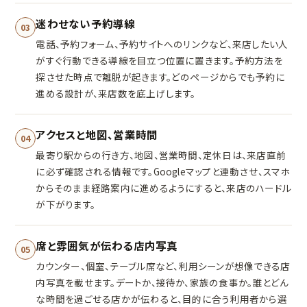
迷わせない予約導線
03
電話、予約フォーム、予約サイトへのリンクなど、来店したい人
がすぐ行動できる導線を目立つ位置に置きます。予約方法を
探させた時点で離脱が起きます。どのページからでも予約に
進める設計が、来店数を底上げします。
アクセスと地図、営業時間
04
最寄り駅からの行き方、地図、営業時間、定休日は、来店直前
に必ず確認される情報です。Googleマップと連動させ、スマホ
からそのまま経路案内に進めるようにすると、来店のハードル
が下がります。
席と雰囲気が伝わる店内写真
05
カウンター、個室、テーブル席など、利用シーンが想像できる店
内写真を載せます。デートか、接待か、家族の食事か。誰とどん
な時間を過ごせる店かが伝わると、目的に合う利用者から選