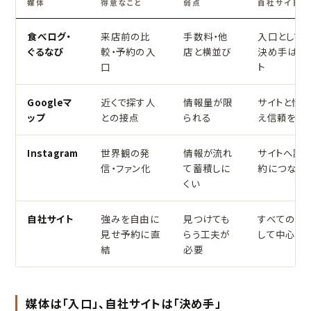
媒体
得意なこと
弱点
自社サイトと
食べログ・
来店前の比
手数料・他
入口として活
ぐるなび
較・予約の入
店と横並び
決め手は自
口
ト
Googleマ
近くで探す人
情報量が限
サイトと情
ップ
との接点
られる
え信頼を補
Instagram
世界観の発
情報が流れ
サイトへ誘
信・ファン化
て蓄積しに
約につなげ
くい
自社サイト
強みを自由に
見つけても
すべての受
見せ予約に直
らう工夫が
して中心に
結
必要
媒体は「入口」、自社サイトは「決め手」