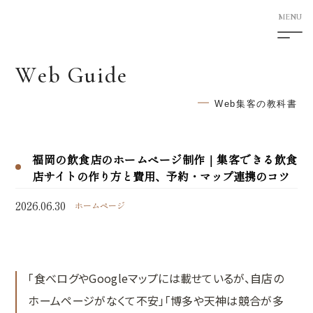
W
e
b
G
u
i
d
e
5F Shimotori Building
1-12-27 Shimotori Chuo-ku
Web集客の教科書
Kumamoto-shi Kumamoto
860-0807 Japan
福岡の飲食店のホームページ制作｜集客できる飲食
HOME
店サイトの作り方と費用、予約・マップ連携のコツ
サービス案内
2026.06.30
ホームページ
次世代型ホームページ制作
SEO対策
「食べログやGoogleマップには載せているが、自店の
AI検索対応サービス
ホームページがなくて不安」「博多や天神は競合が多