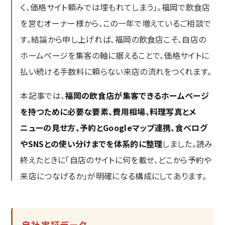
く、価格サイト頼みでは埋もれてしまう」。福岡で飲食店
MEO対策
を営むオーナー様から、この一年で増えているご相談で
口コミ対策システム
す。結論から申し上げれば、福岡の飲食店こそ、自店の
実績紹介
ホームページを集客の軸に据えることで、価格サイトに
払い続ける手数料に頼らない来店の流れをつくれます。
Web集客の教科書
本記事では、
福岡の飲食店が集客できるホームページ
お問い合わせ
を持つために必要な要素、費用相場、料理写真とメ
ニューの見せ方、予約とGoogleマップ連携、食べログ
やSNSとの使い分けまでを体系的に整理
しました。読み
終えたときに「自店のサイトに何を載せ、どこから予約や
来店につなげるか」が明確になる構成にしてあります。
自社実証データ