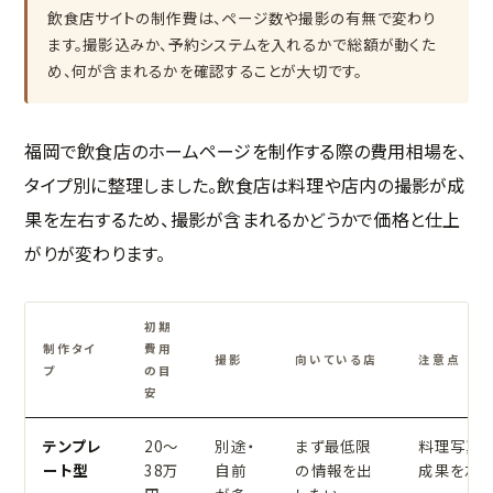
飲食店サイトの制作費は、ページ数や撮影の有無で変わり
ます。撮影込みか、予約システムを入れるかで総額が動くた
め、何が含まれるかを確認することが大切です。
福岡で飲食店のホームページを制作する際の費用相場を、
タイプ別に整理しました。飲食店は料理や店内の撮影が成
果を左右するため、撮影が含まれるかどうかで価格と仕上
がりが変わります。
初期
制作タイ
費用
撮影
向いている店
注意点
プ
の目
安
テンプレ
20〜
別途・
まず最低限
料理写真
ート型
38万
自前
の情報を出
成果を左