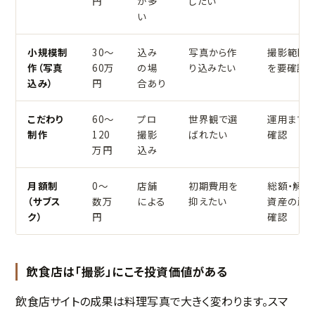
円
が多
したい
い
小規模制
30〜
込み
写真から作
撮影範囲
作（写真
60万
の場
り込みたい
を要確認
込み）
円
合あり
こだわり
60〜
プロ
世界観で選
運用まで
制作
120
撮影
ばれたい
確認
万円
込み
月額制
0〜
店舗
初期費用を
総額・解約
（サブス
数万
による
抑えたい
資産の所
ク）
円
確認
飲食店は「撮影」にこそ投資価値がある
飲食店サイトの成果は料理写真で大きく変わります。スマ