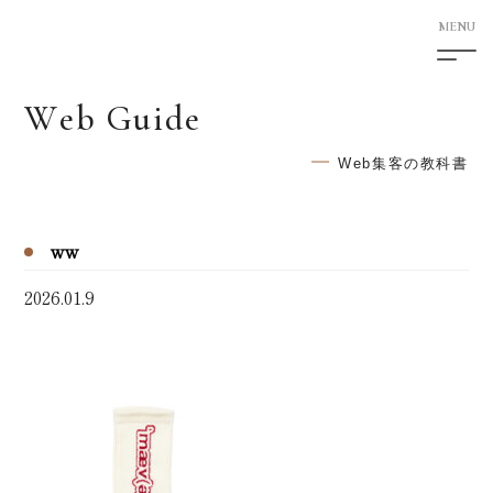
W
e
b
G
u
i
d
e
5F Shimotori Building
1-12-27 Shimotori Chuo-ku
Web集客の教科書
Kumamoto-shi Kumamoto
860-0807 Japan
ww
HOME
2026.01.9
サービス案内
次世代型ホームページ制作
SEO対策
AI検索対応サービス